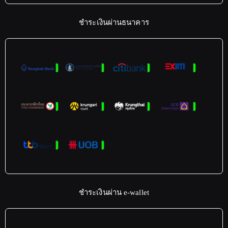
ชำระเงินผ่านธนาคาร
ชำระเงินผ่าน e-wallet