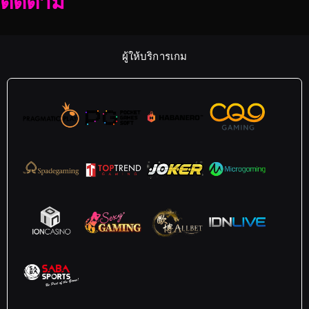
ติดตาม
ผู้ให้บริการเกม